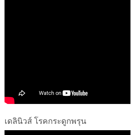
เดลินิวส์ โรคกระดูกพรุน