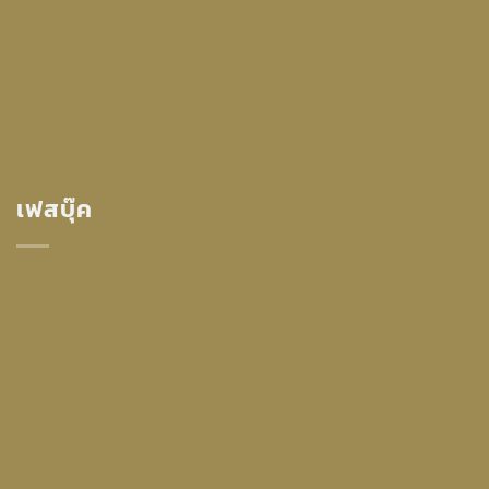
เฟสบุ๊ค